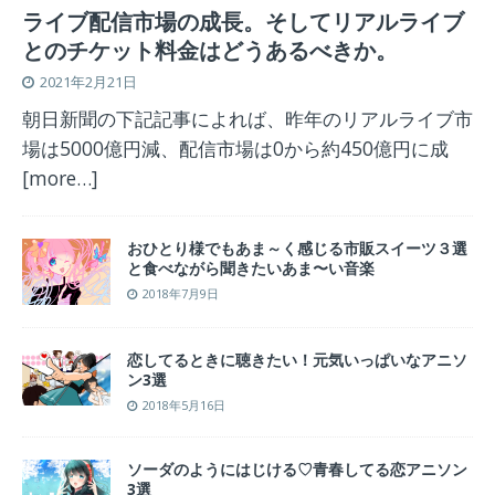
ライブ配信市場の成長。そしてリアルライブ
とのチケット料金はどうあるべきか。
2021年2月21日
朝日新聞の下記記事によれば、昨年のリアルライブ市
場は5000億円減、配信市場は0から約450億円に成
[more…]
おひとり様でもあま～く感じる市販スイーツ３選
と食べながら聞きたいあま〜い音楽
2018年7月9日
恋してるときに聴きたい！元気いっぱいなアニソ
ン3選
2018年5月16日
ソーダのようにはじける♡青春してる恋アニソン
3選