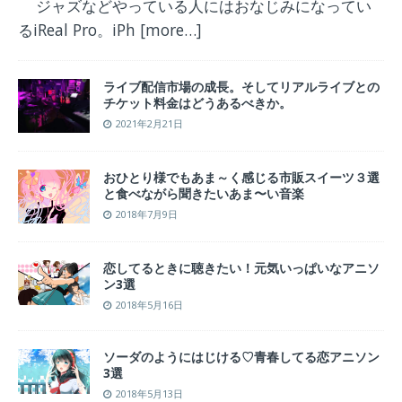
ジャズなどやっている人にはおなじみになってい
るiReal Pro。iPh
[more…]
ライブ配信市場の成長。そしてリアルライブとの
チケット料金はどうあるべきか。
2021年2月21日
おひとり様でもあま～く感じる市販スイーツ３選
と食べながら聞きたいあま〜い音楽
2018年7月9日
恋してるときに聴きたい！元気いっぱいなアニソ
ン3選
2018年5月16日
ソーダのようにはじける♡青春してる恋アニソン
3選
2018年5月13日