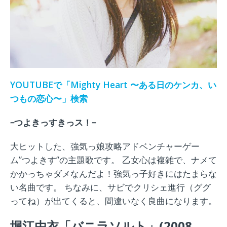
YOUTUBE
で「
Mighty Heart
〜ある日のケンカ、い
つもの恋心〜」検索
–
つよきっすきっス！
–
大ヒットした、強気っ娘攻略アドベンチャーゲー
ム”つよきす”の主題歌です。 乙女心は複雑で、ナメて
かかっちゃダメなんだよ！強気っ子好きにはたまらな
い名曲です。 ちなみに、サビでクリシェ進行（ググ
ってね）が出てくると、間違いなく良曲になります。
堀江由衣「バニラソルト」
(2008