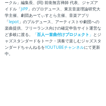
ークル」編集長、(同) 前衛無言禅師 代表、ジャズア
イドル「
JiPP
」のプロデュース、東京音楽理論研究大
学主催、劇団あーてぃすとら主催、音楽アプリ
「
lepot
」のプルデュース、アーティストや劇団への
楽曲提供、フリーランス向けの確定申告サイト運営な
ど多岐に渡る。
「
百人一首曲付けプロジェクト
」
とジ
ャズスタンダードをトーク・演奏で楽しむジャズスタ
ンダードちゃんねるを
YOUTUBEチャンネル
にて更新
中。