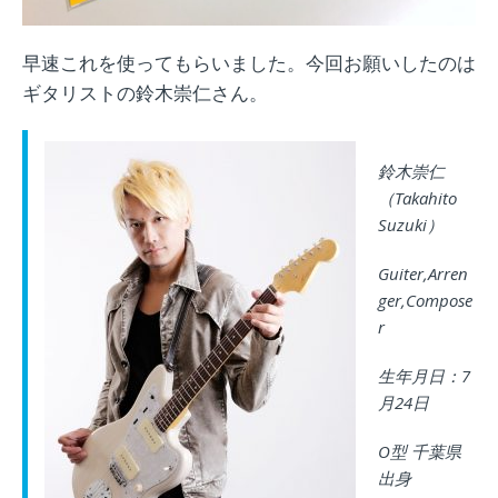
早速これを使ってもらいました。今回お願いしたのは
ギタリストの鈴木崇仁さん。
鈴木崇仁
（Takahito
Suzuki）
Guiter,Arren
ger,Compose
r
生年月日：7
月24日
O型 千葉県
出身