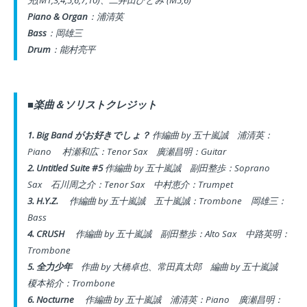
充(M1,3,4,5,6,7,10)、
二井田ひとみ (M5,6)
Piano & Organ
：浦清英
Bass
：岡雄三
Drum
：能村亮平
■楽曲＆ソリストクレジット
1. Big Band がお好きでしょ？
作編曲 by 五十嵐誠
浦清英：
Piano
村瀬和広：Tenor Sax
廣瀬昌明：Guitar
2. Untitled Suite #5
作編曲 by 五十嵐誠
副田整歩：Soprano
Sax
石川周之介：Tenor Sax
中村恵介：Trumpet
3. H.Y.Z.
作編曲 by 五十嵐誠
五十嵐誠：Trombone
岡雄三：
Bass
4. CRUSH
作編曲 by 五十嵐誠
副田整歩：Alto Sax
中路英明：
Trombone
5. 全力少年
作曲
by 大橋卓也、常田真太郎 編曲
by 五十嵐誠
榎本裕介：Trombone
6. Nocturne
作編曲 by 五十嵐誠
浦清英：Piano
廣瀬昌明：