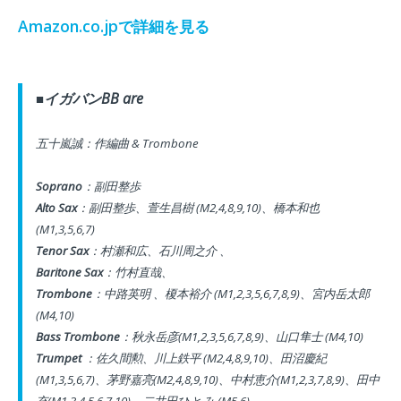
Amazon.co.jpで詳細を見る
イガバンBB are
■
五十嵐誠：作編曲
& Trombone
Soprano
：
副田整歩
Alto Sax
：副田整歩、
萱生昌樹 (M2,4,8,9,10)、
橋本和也
(M1,3,5,6,7)
Tenor Sax
：
村瀬和広、
石川周之介 、
Baritone Sax
：
竹村直哉、
Trombone
：
中路英明 、
榎本裕介 (M1,2,3,5,6,7,8,9)、
宮内岳太郎
(M4,10)
Bass Trombone
：
秋永岳彦(M1,2,3,5,6,7,8,9)、
山口隼士 (M4,10)
Trumpet
：
佐久間勲、
川上鉄平 (M2,4,8,9,10)、
田沼慶紀
(M1,3,5,6,7)、
茅野嘉亮(M2,4,8,9,10)、
中村恵介(M1,2,3,7,8,9)、
田中