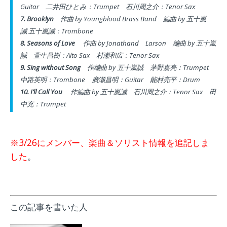
Guitar
二井田ひとみ：Trumpet
石川周之介：Tenor Sax
7. Brooklyn
作曲
by Youngblood Brass Band 編曲
by 五十嵐
誠
五十嵐誠：Trombone
8. Seasons of Love
作曲 by Jonathand Larson 編曲
by 五十嵐
誠
萱生昌樹：Alto Sax
村瀬和広：Tenor Sax
9. Sing without Song
作編曲
by 五十嵐誠
茅野嘉亮：Trumpet
中路英明：Trombone
廣瀬昌明：Guitar 能村亮平：Drum
10. I’ll Call You
作編曲 by 五十嵐誠
石川周之介：Tenor Sax
田
中充：Trumpet
※3/26にメンバー、楽曲＆ソリスト情報を追記しま
した
。
この記事を書いた人