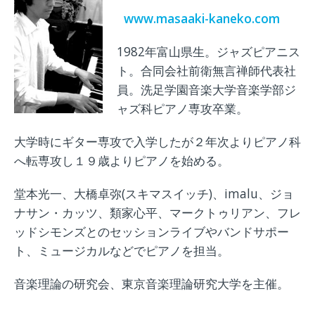
www.masaaki-kaneko.com
1982年富山県生。ジャズピアニス
ト。合同会社前衛無言禅師代表社
員。洗足学園音楽大学音楽学部ジ
ャズ科ピアノ専攻卒業。
大学時にギター専攻で入学したが２年次よりピアノ科
へ転専攻し１９歳よりピアノを始める。
堂本光一、大橋卓弥(スキマスイッチ)、imalu、ジョ
ナサン・カッツ、類家心平、マークトゥリアン、フレ
ッドシモンズとのセッションライブやバンドサポー
ト、ミュージカルなどでピアノを担当。
音楽理論の研究会、東京音楽理論研究大学を主催。