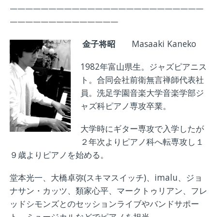
—————————————————————————
——————————————
金子将昭
Masaaki Kaneko
1982年富山県生。ジャズピアニス
ト。合同会社前衛無言禅師代表社
員。洗足学園音楽大学音楽学部ジ
ャズ科ピアノ専攻卒業。
大学時にギター専攻で入学したが
２年次よりピアノ科へ転専攻し１
９歳よりピアノを始める。
堂本光一、大橋卓弥(スキマスイッチ)、imalu、ジョ
ナサン・カッツ、類家心平、マークトゥリアン、フレ
ッドシモンズとのセッションライブやバンドサポー
ト、ミュージカルなどでピアノを担当。