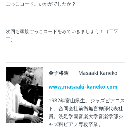
ごっこコード。いかがでしたか？
次回も家族ごっこコードをみていきましょう！
（￣▽
￣）
金子将昭
Masaaki Kaneko
www.masaaki-kaneko.com
1982年富山県生。ジャズピアニス
ト。合同会社前衛無言禅師代表社
員。洗足学園音楽大学音楽学部ジ
ャズ科ピアノ専攻卒業。