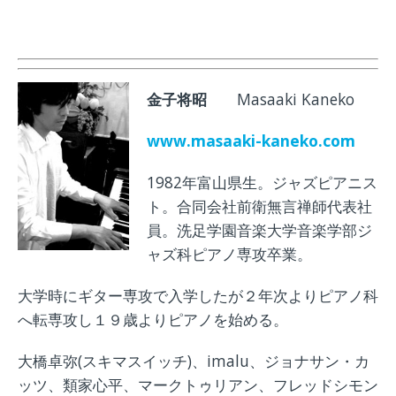
金子将昭
Masaaki Kaneko
www.masaaki-kaneko.com
1982年富山県生。ジャズピアニス
ト。合同会社前衛無言禅師代表社
員。洗足学園音楽大学音楽学部ジ
ャズ科ピアノ専攻卒業。
大学時にギター専攻で入学したが２年次よりピアノ科
へ転専攻し１９歳よりピアノを始める。
大橋卓弥(スキマスイッチ)、imalu、ジョナサン・カ
ッツ、類家心平、マークトゥリアン、フレッドシモン