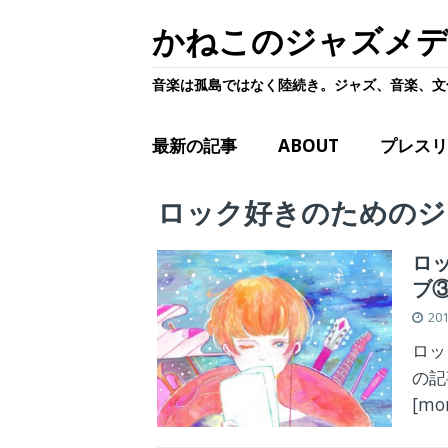
かねこのジャズメ
音楽は孤島ではなく陸続き。ジャズ、音楽、文
最新の記事
ABOUT
プレスリ
ロック好きのためのジ
ロッ
ブ③
20
ロッ
の記
[mo