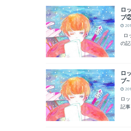
ロッ
ブ②
20
ロッ
の記
ロッ
ブ~
20
ロッ
記事