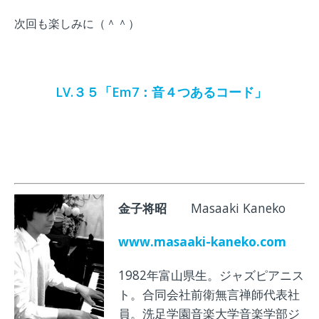
次回も楽しみに（＾＾）
LV.３５「Em7：音
４つあるコード」
金子将昭
Masaaki Kaneko
www.masaaki-kaneko.com
1982年富山県生。ジャズピアニス
ト。合同会社前衛無言禅師代表社
員。洗足学園音楽大学音楽学部ジ