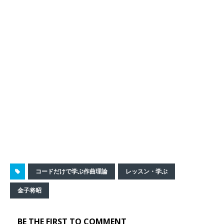
コードだけで学ぶ作曲理論
レッスン・学ぶ
金子将昭
BE THE FIRST TO COMMENT