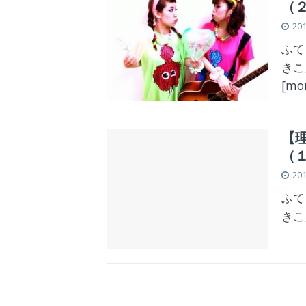
（
20
ふて
きこ
[mo
【
（
20
ふて
きこ