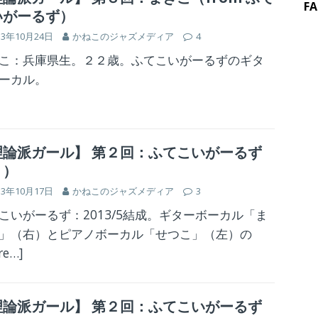
F
いがーるず）
13年10月24日
かねこのジャズメディア
4
こ：兵庫県生。２２歳。ふてこいがーるずのギタ
ーカル。
理論派ガール】 第２回：ふてこいがーるず
３）
13年10月17日
かねこのジャズメディア
3
こいがーるず：2013/5結成。ギターボーカル「ま
」（右）とピアノボーカル「せつこ」（左）の
re…]
理論派ガール】 第２回：ふてこいがーるず