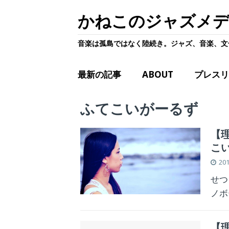
かねこのジャズメ
音楽は孤島ではなく陸続き。ジャズ、音楽、文
最新の記事
ABOUT
プレスリ
ふてこいがーるず
【理
こ
20
せつ
ノボ
【理