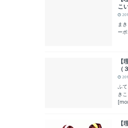
こ
20
まき
ーボ
【
（
20
ふて
きこ
[mo
【