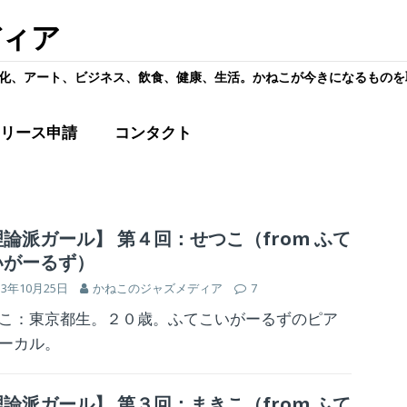
ディア
化、アート、ビジネス、飲食、健康、生活。かねこが今きになるものを
リース申請
コンタクト
論派ガール】 第４回：せつこ（from ふて
いがーるず）
13年10月25日
かねこのジャズメディア
7
こ：東京都生。２０歳。ふてこいがーるずのピア
ーカル。
論派ガール】 第３回：まきこ（from ふて