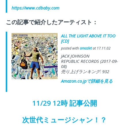
https://www.cdbaby.com
この記事で紹介したアーティスト：
ALL THE LIGHT ABOVE IT TOO
[CD]
posted with
amazlet
at 17.11.02
JACK JOHNSON
REPUBLIC RECORDS (2017-09-
08)
売り上げランキング: 932
Amazon.co.jp
で詳細を見る
11/29 12
時
記事公開
次世代ミュージシャン！？