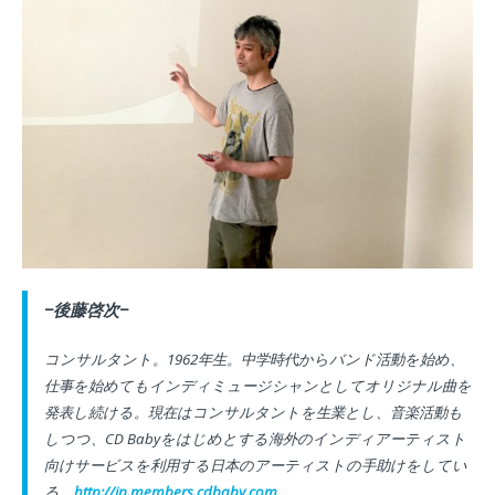
−後藤啓次−
コンサルタント。
1962
年生。中学時代からバンド活動を始め、
仕事を始めてもインディミュージシャンとしてオリジナル曲を
発表し続ける。現在はコンサルタントを生業とし、音楽活動も
しつつ、
CD Baby
をはじめとする海外のインディアーティスト
向けサービスを利用する日本のアーティストの手助けをしてい
る。
http://jp.members.cdbaby.com