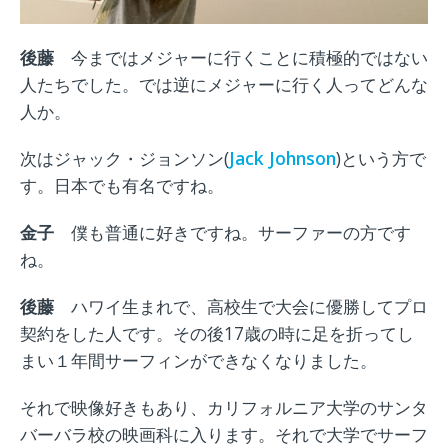
後藤
今まではメジャーに行くことに積極的では
ない
人たちでした。では逆にメジャーに行く人ってどんな
人か。
次はジャック・ジョンソン
(
Jack Johnson
)
という方で
す。日本でも有名ですね。
金子
僕も普通に好きですね。サーファーの方です
ね。
後藤
ハワイ生まれで、高校生で
大会に優勝してプロ
契約をした人です。その後
17
歳の時に足を折ってし
まい１年間サーフィンができなくなりました。
それで映像好きもあり、カリフォルニア大学のサンタ
バーバラ校の映画科に入ります。それで大学でサーフ