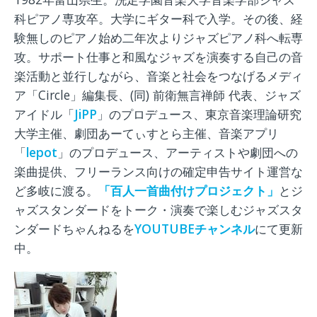
科ピアノ専攻卒。大学にギター科で入学。その後、経
験無しのピアノ始め二年次よりジャズピアノ科へ転専
攻。サポート仕事と和風なジャズを演奏する自己の音
楽活動と並行しながら、音楽と社会をつなげるメディ
ア「Circle」編集長、(同) 前衛無言禅師 代表、ジャズ
アイドル「
JiPP
」のプロデュース、東京音楽理論研究
大学主催、劇団あーてぃすとら主催、音楽アプリ
「
lepot
」のプロデュース、アーティストや劇団への
楽曲提供、フリーランス向けの確定申告サイト運営な
ど多岐に渡る。
「
百人一首曲付けプロジェクト
」
とジ
ャズスタンダードをトーク・演奏で楽しむジャズスタ
ンダードちゃんねるを
YOUTUBE
チャンネル
にて更新
中。