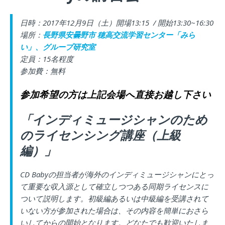
日時：2017年12月9日（土）開場13:15 / 開始13:30~16:30
場所：
長野県安曇野市
穂高交流学習センター「みら
い」、グループ研究室
定員：15名程度
参加費：無料
参加希望の方は上記会場へ直接お越し下さい
「インディミュージシャンのため
のライセンシング講座（上級
編）」
CD Babyの担当者が海外のインディミュージシャンにとっ
て重要な収入源として確立しつつある同期ライセンスに
ついて説明します。初級編あるいは中級編を受講されて
いない方が参加された場合は、その内容を簡単におさら
いしてからの開始となります。どなたでも歓迎いたしま