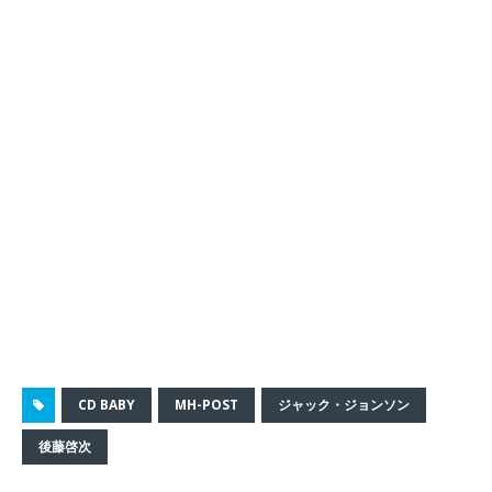
CD BABY
MH-POST
ジャック・ジョンソン
後藤啓次