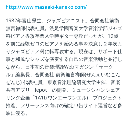
http://www.masaaki-kaneko.com/
1982年富山県生。ジャズピアニスト。合同会社前衛
無言禅師代表社員。洗足学園音楽大学音楽学部ジャズ
科ピアノ専攻卒業入学時ギター専攻だったが、19歳
を前に経験ゼロのピアノを始める事を決意し２年次よ
りジャズピアノ科に転専攻する。現在は、サポート仕
事と和風なジャズを演奏する自己の音楽活動と並行し
ながら、日本初の音楽理論Webマガジン「サーク
ル」編集長、合同会社 前衛無言禅師(ぜんえいむごん
ぜんじ) 代表社員、東京音楽理論研究大学主催、音楽
共有アプリ「lepot」の開発、ミュージシャンシェア
リング企画「1A1L(ワンエーワンエル)」プロジェクト
推進、フリーランス向けの確定申告サイト運営など多
岐に渡る。