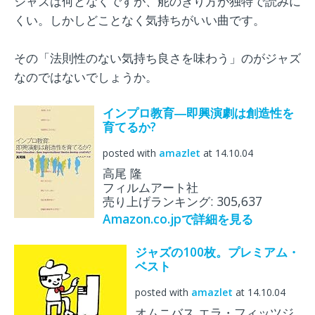
ジャズは何となくですが、舵のきり方が独特で読みに
くい。しかしどことなく気持ちがいい曲です。
その「法則性のない気持ち良さを味わう」のがジャズ
なのではないでしょうか。
インプロ教育―即興演劇は創造性を
育てるか?
posted with
amazlet
at 14.10.04
高尾 隆
フィルムアート社
売り上げランキング: 305,637
Amazon.co.jpで詳細を見る
ジャズの100枚。プレミアム・
ベスト
posted with
amazlet
at 14.10.04
オムニバス エラ・フィッツジ