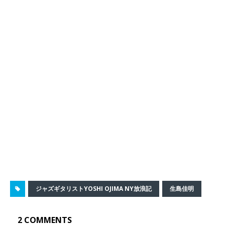
ジャズギタリストYOSHI OJIMA NY放浪記
生島佳明
2 COMMENTS