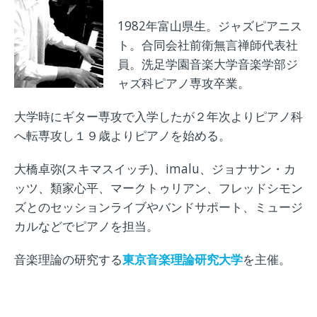
1982年富山県生。ジャズピアニス
ト。合同会社前衛無言禅師代表社
員。洗足学園音楽大学音楽学部ジ
ャズ科ピアノ専攻卒業。
大学時にギター専攻で入学したが２年次よりピアノ科
へ転専攻し１９歳よりピアノを始める。
大橋卓弥(スキマスイッチ)、imalu、ジョナサン・カ
ッツ、類家心平、マークトゥリアン、フレッドシモン
ズとのセッションライブやバンドサポート、ミュージ
カルなどでピアノを担当。
音楽理論の研究する
東京音楽理論研究大学
を主催。