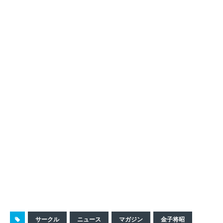
サークル
ニュース
マガジン
金子将昭