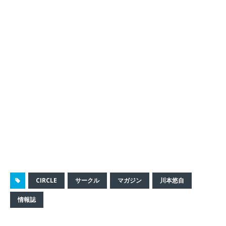
CIRCLE
サークル
マガジン
川本悠自
情報誌