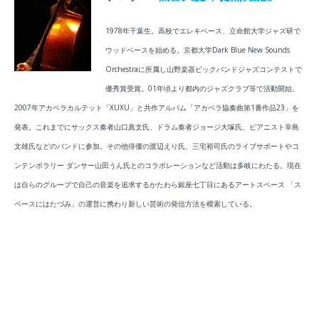
1978年千葉生。高校でエレキベース、立命館大学ジャズ研で
ウッドベースを始める。
京都大学Dark Blue New Sounds
Orchestraに所属し山野楽器ビックバンドジャズコンテストで
優秀賞受賞。
01年頃より都内のジャズクラブ等で活動開始。
2007年アカペラカルテット「XUXU」と共作アルバム「アカペラ協奏曲第1番作品23」を
発表。これまでにサックス奏者山口真文氏、ドラム奏者ジョージ大塚氏、ピアニスト辛島
文雄氏などのバンドに参加。その他俳優の渡辺えり氏、三宅裕司氏のライブサポートやコ
ンテンポラリー ダンサー山田うん氏とのコラボレーションなど活動は多岐にわたる。
現在
は自らのグループで自己の音楽を追求するかたわら銀座七丁目にあるアートスペース 「ス
ペースにはたづみ」の運営に携わり新しい芸術の発信方法を模索している。