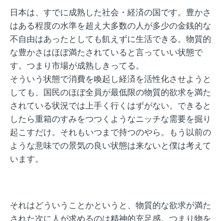
日本は、すでに成熟した社会・経済の国です。豊かさ
はある程度の水準を超え大多数の人が多少の金銭的な
不自由はあったとしても飢えずに生活できる。物質的
な豊かさはほぼ満たされていると言っていい状態で
す。つまり市場が成熟しきってる。
そういう状態で消費を喚起し経済を活性化させようと
しても、国民のほぼ全員が最低限の物質的欲求を満た
されている状況では上手く行くはずがない。できると
したら重箱のすみをつつくようなニッチな需要を掘り
起こすだけ。それもいつまで持つのやら。もう以前の
ような意味での景気の良い状態は来ないと僕は考えて
います。
それはどういうことかというと、物質的な欲求が満た
された次に人が求めるのは精神的充足感。つまり物を