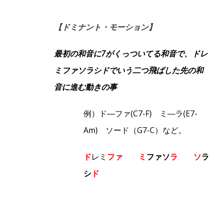
【ドミナント・モーション】
最初の和音に7がくっついてる和音で、ドレ
ミファソラシドでいう二つ飛ばした先の和
音に進む動きの事
例）ド―ファ(C7-F) ミ―ラ(E7-
Am) ソード（G7-C）など。
ド
レミ
ファ ミ
ファソ
ラ ソ
ラ
シ
ド