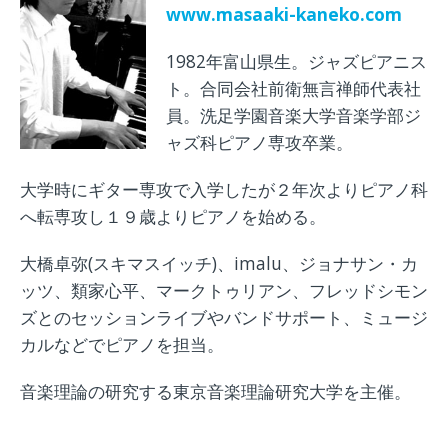
www.masaaki-kaneko.com
1982年富山県生。ジャズピアニス
ト。合同会社前衛無言禅師代表社
員。洗足学園音楽大学音楽学部ジ
ャズ科ピアノ専攻卒業。
大学時にギター専攻で入学したが２年次よりピアノ科
へ転専攻し１９歳よりピアノを始める。
大橋卓弥(スキマスイッチ)、imalu、ジョナサン・カ
ッツ、類家心平、マークトゥリアン、フレッドシモン
ズとのセッションライブやバンドサポート、ミュージ
カルなどでピアノを担当。
音楽理論の研究する東京音楽理論研究大学を主催。