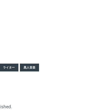
ライター
黒人音楽
ished.