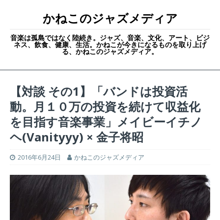
かねこのジャズメディア
音楽は孤島ではなく陸続き。ジャズ、音楽、文化、アート、ビジ
ネス、飲食、健康、生活。かねこが今きになるものを取り上げ
る、かねこのジャズメディア。
【対談 その1】「バンドは投資活
動。月１０万の投資を続けて収益化
を目指す音楽事業」メイビーイチノ
ヘ(Vanityyy) × 金子将昭
2016年6月24日
かねこのジャズメディア