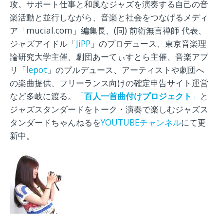
攻。サポート仕事と和風なジャズを演奏する自己の音
楽活動と並行しながら、音楽と社会をつなげるメディ
ア「mucial.com」編集長、(同) 前衛無言禅師 代表、
ジャズアイドル「
JiPP
」のプロデュース、東京音楽理
論研究大学主催、劇団あーてぃすとら主催、音楽アプ
リ「
lepot
」のプルデュース、アーティストや劇団へ
の楽曲提供、フリーランス向けの確定申告サイト運営
など多岐に渡る。
「
百人一首曲付けプロジェクト
」
と
ジャズスタンダードをトーク・演奏で楽しむジャズス
タンダードちゃんねるを
YOUTUBEチャンネル
にて更
新中。