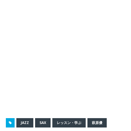
JAZZ
SAX
レッスン・学ぶ
萩原優