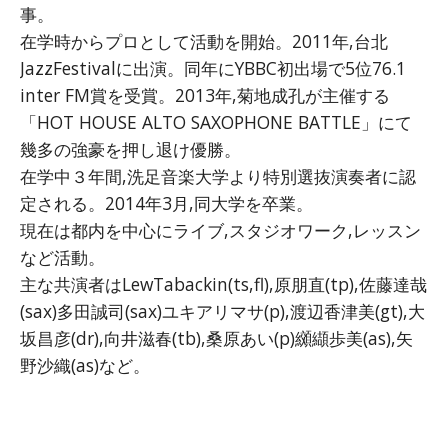
事。
在学時からプロとして活動を開始。2011年,
台北
JazzFestivalに出演。
同年にYBBC初出場で5位76.1
inter FM賞を受賞。2013年,菊地成孔が主催する
「HOT HOUSE ALTO SAXOPHONE BATTLE」にて
幾多の強豪を押し退け優勝。
在学中３年間,
洗足音楽大学より特別選抜演奏者に認
定される。2014年3月,
同大学を卒業。
現在は都内を中心にライブ,スタジオワーク,レッスン
など活動。
主な共演者はLewTabackin(ts,fl),原朋直(
tp),佐藤達哉
(sax)多田誠司(sax)ユキアリマサ(
p),渡辺香津美(gt),大
坂昌彦(dr),向井滋春(tb)
,桑原あい(p)纐纈歩美(as),矢
野沙織(as)など。