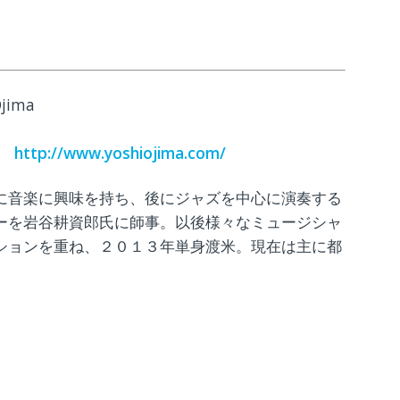
Ojima
代表
http://www.yoshiojima.com/
に音楽に興味を持ち、後にジャズを中心に演奏する
ーを岩谷耕資郎氏に師事。以後様々なミュージシャ
ションを重ね、２０１３年単身渡米。現在は主に都