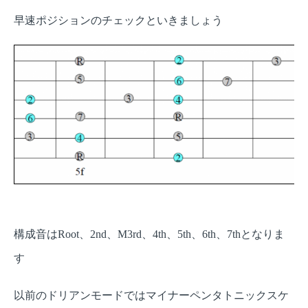
早速ポジションのチェックといきましょう
構成音は
、
、
、
、
、
、
となりま
Root
2nd
M3rd
4th
5th
6th
7th
す
以前のドリアンモードではマイナーペンタトニックスケ