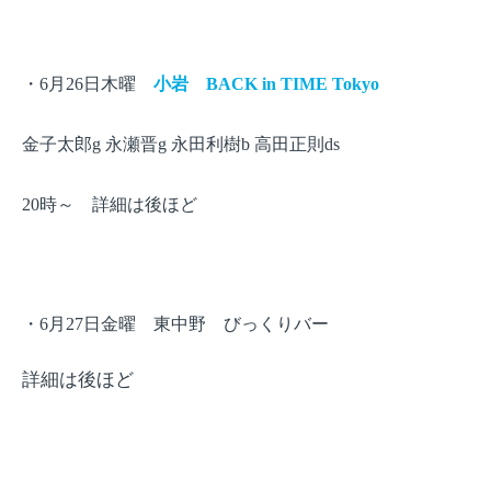
・
月
日木曜
小岩
6
26
BACK in TIME Tokyo
金子太郎
永瀬晋
永田利樹
高田正則
g
g
b
ds
時～ 詳細は後ほど
20
・
月
日金曜 東中野 びっくりバー
6
27
詳細は後ほど