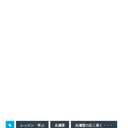
レッスン・学ぶ
永瀬晋
永瀬晋の広く深く・・・