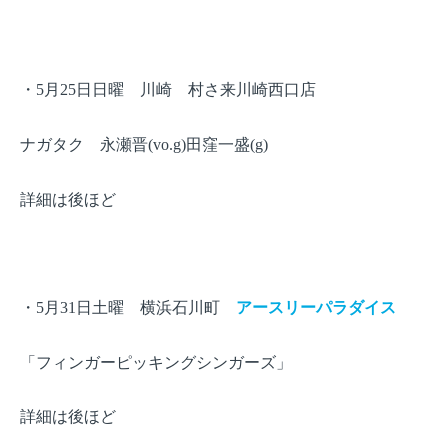
・
月
日日曜 川崎 村さ来川崎西口店
5
25
ナガタク 永瀬晋
田窪一盛
(vo.g)
(g)
詳細は後ほど
・
月
日土曜 横浜石川町
アースリーパラダイス
5
31
「フィンガーピッキングシンガーズ」
詳細は後ほど