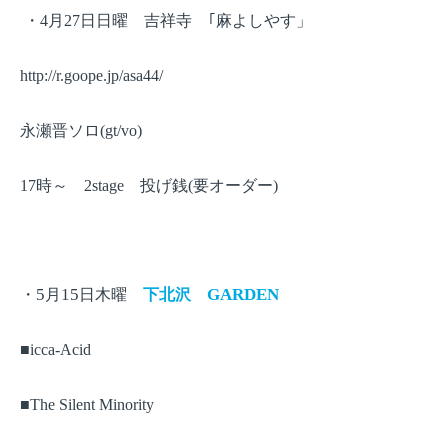
・
月
日日曜 吉祥寺 ｢麻よしやす」
4
27
http://r.goope.jp/asa44/
永瀬晋ソロ
(gt/vo)
時～
投げ銭
要オーダー
17
2stage
(
)
・
月
日木曜
下北沢
5
15
GARDEN
■
icca-Acid
■
The Silent Minority