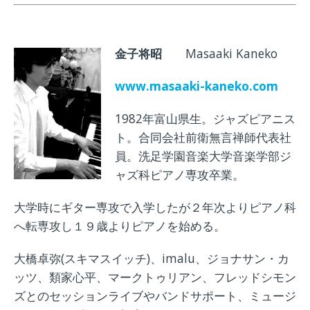
金子将昭
Masaaki Kaneko
www.masaaki-kaneko.com
1982年富山県生。ジャズピアニス
ト。合同会社前衛無言禅師代表社
員。洗足学園音楽大学音楽学部ジ
ャズ科ピアノ専攻卒業。
大学時にギター専攻で入学したが２年次よりピアノ科
へ転専攻し１９歳よりピアノを始める。
大橋卓弥(スキマスイッチ)、imalu、ジョナサン・カ
ッツ、類家心平、マークトゥリアン、フレッドシモン
ズとのセッションライブやバンドサポート、ミュージ