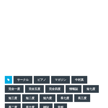
サークル
ピアノ
マガジン
中村真
完全一度
完全五度
完全四度
情報誌
短七度
短三度
短二度
短六度
長七度
長三度
長二度
長六度
雑誌
音程