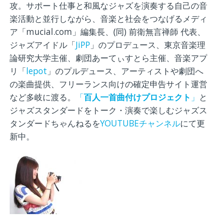
攻。サポート仕事と和風なジャズを演奏する自己の音
楽活動と並行しながら、音楽と社会をつなげるメディ
ア「mucial.com」編集長、(同) 前衛無言禅師 代表、
ジャズアイドル「
JiPP
」のプロデュース、東京音楽理
論研究大学主催、劇団あーてぃすとら主催、音楽アプ
リ「
lepot
」のプルデュース、アーティストや劇団へ
の楽曲提供、フリーランス向けの確定申告サイト運営
など多岐に渡る。
「
百人一首曲付けプロジェクト
」
と
ジャズスタンダードをトーク・演奏で楽しむジャズス
タンダードちゃんねるを
YOUTUBEチャンネル
にて更
新中。