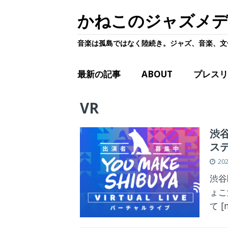
かねこのジャズメ
音楽は孤島ではなく陸続き。ジャズ、音楽、文
最新の記事
ABOUT
プレスリ
VR
渋
ス
20
渋谷
ょこ
て
[